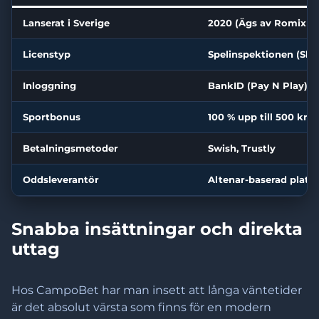
Lanserat i Sverige
2020 (Ägs av Romix Lt
Licenstyp
Spelinspektionen (Skat
Inloggning
BankID (Pay N Play)
Sportbonus
100 % upp till 500 kr
Betalningsmetoder
Swish, Trustly
Oddsleverantör
Altenar-baserad platt
Snabba insättningar och direkta
uttag
Hos CampoBet har man insett att långa väntetider
är det absolut värsta som finns för en modern