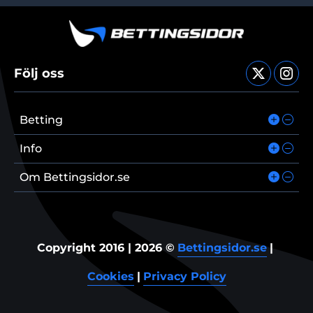
Följ oss
Betting
Info
Om Bettingsidor.se
Bettingsidor.se
Copyright 2016 | 2026 ©
|
Cookies
Privacy Policy
|