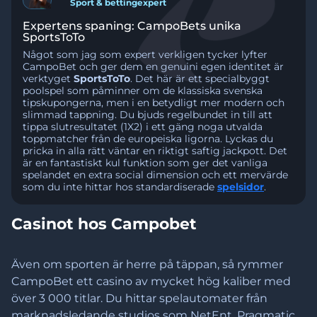
Sport & bettingexpert
Expertens spaning: CampoBets unika
SportsToTo
Något som jag som expert verkligen tycker lyfter
CampoBet och ger dem en genuini egen identitet är
verktyget
SportsToTo
. Det här är ett specialbyggt
poolspel som påminner om de klassiska svenska
tipskupongerna, men i en betydligt mer modern och
slimmad tappning. Du bjuds regelbundet in till att
tippa slutresultatet (1X2) i ett gäng noga utvalda
toppmatcher från de europeiska ligorna. Lyckas du
pricka in alla rätt väntar en riktigt saftig jackpott. Det
är en fantastiskt kul funktion som ger det vanliga
spelandet en extra social dimension och ett mervärde
som du inte hittar hos standardiserade
spelsidor
.
Casinot hos Campobet
Även om sporten är herre på täppan, så rymmer
CampoBet ett casino av mycket hög kaliber med
över 3 000 titlar. Du hittar spelautomater från
marknadsledande studios som NetEnt, Pragmatic