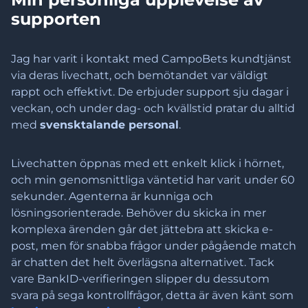
supporten
Jag har varit i kontakt med CampoBets kundtjänst
via deras livechatt, och bemötandet var väldigt
rappt och effektivt. De erbjuder support sju dagar i
veckan, och under dag- och kvällstid pratar du alltid
med
svensktalande personal
.
Livechatten öppnas med ett enkelt klick i hörnet,
och min genomsnittliga väntetid har varit under 60
sekunder. Agenterna är kunniga och
lösningsorienterade. Behöver du skicka in mer
komplexa ärenden går det jättebra att skicka e-
post, men för snabba frågor under pågående match
är chatten det helt överlägsna alternativet. Tack
vare BankID-verifieringen slipper du dessutom
svara på sega kontrollfrågor, detta är även känt som