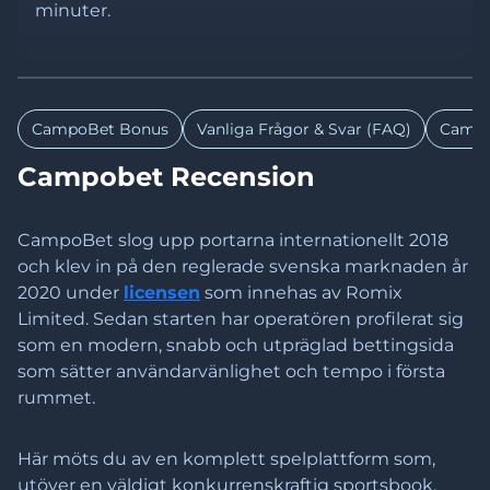
minuter.
CampoBet Bonus
Vanliga Frågor & Svar (FAQ)
Campo
Campobet Recension
CampoBet slog upp portarna internationellt 2018
och klev in på den reglerade svenska marknaden år
2020 under
licensen
som innehas av Romix
Limited. Sedan starten har operatören profilerat sig
som en modern, snabb och utpräglad bettingsida
som sätter användarvänlighet och tempo i första
rummet.
Här möts du av en komplett spelplattform som,
utöver en väldigt konkurrenskraftig sportsbook,