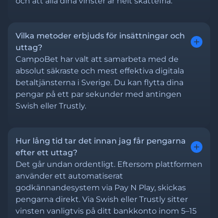
och att alla dina vinster är helt skattefria.
Vilka metoder erbjuds för insättningar och
uttag?
CampoBet har valt att samarbeta med de
absolut säkraste och mest effektiva digitala
betaltjänsterna i Sverige. Du kan flytta dina
pengar på ett par sekunder med antingen
Swish eller Trustly.
Hur lång tid tar det innan jag får pengarna
efter ett uttag?
Det går undan ordentligt. Eftersom plattformen
använder ett automatiserat
godkännandesystem via Pay N Play, skickas
pengarna direkt. Via Swish eller Trustly sitter
vinsten vanligtvis på ditt bankkonto inom 5–15