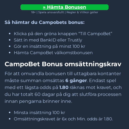
»
Hämta Bonusen
18+ | Spela ansvarsfullt | Regler & Villkor gäller
Så hämtar du Campobets bonus:
Klicka på den gröna knappen “Till CampoBet”
Sätt in med BankID eller Trustly
Gör en insättning på minst 100 kr
Hämta CampoBet välkomstbonusen
CampoBet Bonus omsättningskrav
För att omvandla bonusen till uttagbara kontanter
måste summan omsättas
6 gånger
. Endast spel
med ett lägsta odds på
1.80
räknas mot kravet, och
du har totalt 60 dagar på dig att slutföra processen
innan pengarna brinner inne.
Minsta insättning 100 kr
Omsättningskravet är 6x och Min. odds är 1.80.