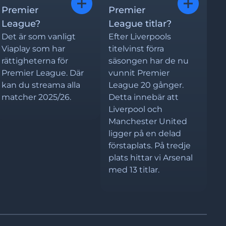
Premier
Premier
League?
League titlar?
Det är som vanligt
Efter Liverpools
Viaplay som har
titelvinst förra
rättigheterna för
säsongen har de nu
Premier League. Där
vunnit Premier
kan du streama alla
League 20 gånger.
matcher 2025/26.
Detta innebär att
Liverpool och
Manchester United
ligger på en delad
förstaplats. På tredje
plats hittar vi Arsenal
med 13 titlar.