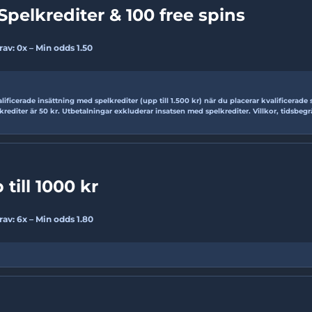
 Spelkrediter & 100 free spins
v: 0x – Min odds 1.50
lificerade insättning med spelkrediter (upp till 1.500 kr) när du placerar kvalificerade s
lkrediter är 50 kr. Utbetalningar exkluderar insatsen med spelkrediter. Villkor, tidsbeg
till 1000 kr
av: 6x – Min odds 1.80