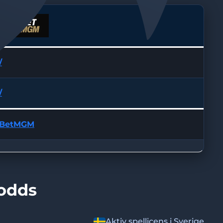
/
/
BetMGM
 odds
Aktiv spellicens i Sverige