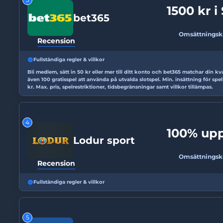
1500 kr i
bet365
Omsättningskra
Recension
Fullständiga regler & villkor
Bli medlem, sätt in 50 kr eller mer till ditt konto och bet365 matchar din kva
även 100 gratisspel att använda på utvalda slotspel. Min. insättning för spe
kr. Max. pris, spelrestriktioner, tidsbegränsningar samt villkor tillämpas.
4
100% upp 
Lodur sport
Omsättningskr
Recension
Fullständiga regler & villkor
5