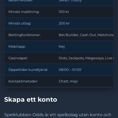
Betalmetoder:
Swish, Trustly
Minsta insättning:
100 kr
Minsta uttag:
200 kr
Bettingfunktioner:
Bet Builder, Cash Out, Matchvisual
Mobilapp:
Nej
Casinospel:
Slots, Jackpots, Megaways, Live 
Öppettider kundtjänst:
08:00 – 01:00
Kontaktmetoder:
Chatt, mejl
Skapa ett konto
Spelklubben Odds är ett spelbolag utan konto och