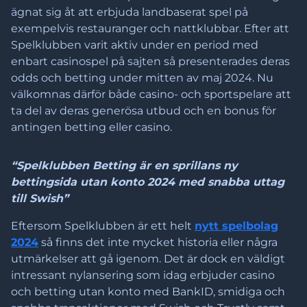
ägnat sig åt att erbjuda landbaserat spel på
exempelvis restauranger och nattklubbar. Efter att
Spelklubben varit aktiv under en period med
enbart casinospel på sajten så presenterades deras
odds och betting under mitten av maj 2024. Nu
välkomnas därför både casino- och sportspelare att
ta del av deras generösa utbud och en bonus för
antingen betting eller casino.
“
Spelklubben Betting är en sprillans ny
bettingsida utan konto 2024 med snabba uttag
till Swish
”
Eftersom Spelklubben är ett helt
nytt spelbolag
2024
så finns det inte mycket historia eller några
utmärkelser att gå igenom. Det är dock en väldigt
intressant nylansering som idag erbjuder casino
och betting utan konto med BankID, smidiga och