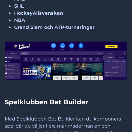
SHL
HockeyAllsvenskan
NBA
Grand Slam och ATP-turneringar
Spelklubben Bet Builder
Med Spelklubben Bet Builder kan du komponera
spel där du väljer flera marknader från en och