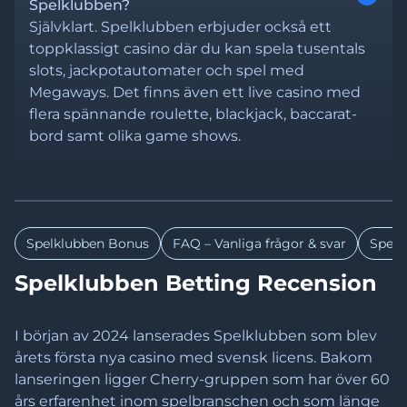
Spelklubben?
Självklart. Spelklubben erbjuder också ett
toppklassigt casino där du kan spela tusentals
slots, jackpotautomater och spel med
Megaways. Det finns även ett live casino med
flera spännande roulette, blackjack, baccarat-
bord samt olika game shows.
Spelklubben Bonus
FAQ – Vanliga frågor & svar
Spelk
Spelklubben Betting Recension
I början av 2024 lanserades Spelklubben som blev
årets första nya casino med svensk licens. Bakom
lanseringen ligger Cherry-gruppen som har över 60
års erfarenhet inom spelbranschen och som länge