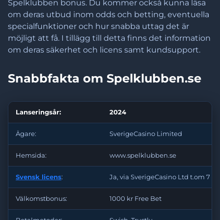
Spelklubben bonus. Du kommer också kunna läsa
om deras utbud inom odds och betting, eventuella
specialfunktioner och hur snabba uttag det är
möjligt att få. I tillägg till detta finns det information
om deras säkerhet och licens samt kundsupport.
Snabbfakta om Spelklubben.se
Lanseringsår:
2024
Ägare:
SverigeCasino Limited
Hemsida:
www.spelklubben.se
Svensk licens
:
Ja, via SverigeCasino Ltd t.om 7 m
Välkomstbonus:
1000 kr Free Bet