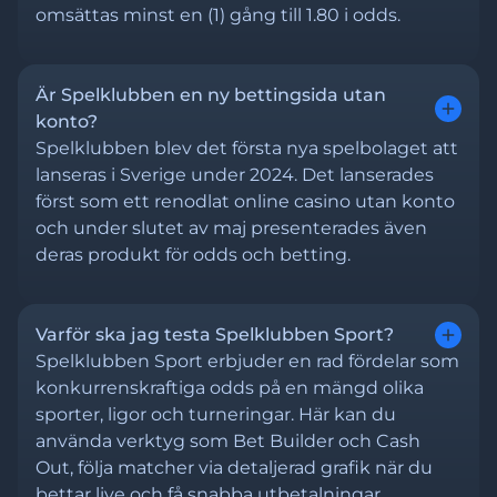
omsättas minst en (1) gång till 1.80 i odds.
Är Spelklubben en ny bettingsida utan
konto?
Spelklubben blev det första nya spelbolaget att
lanseras i Sverige under 2024. Det lanserades
först som ett renodlat online casino utan konto
och under slutet av maj presenterades även
deras produkt för odds och betting.
Varför ska jag testa Spelklubben Sport?
Spelklubben Sport erbjuder en rad fördelar som
konkurrenskraftiga odds på en mängd olika
sporter, ligor och turneringar. Här kan du
använda verktyg som Bet Builder och Cash
Out, följa matcher via detaljerad grafik när du
bettar live och få snabba utbetalningar.