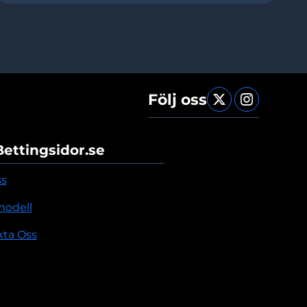
Följ oss
ettingsidor.se
s
modell
ta Oss