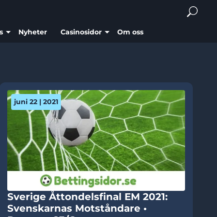
s
Nyheter
Casinosidor
Om oss
juni 22 | 2021
Sverige Åttondelsfinal EM 2021:
Svenskarnas Motståndare •