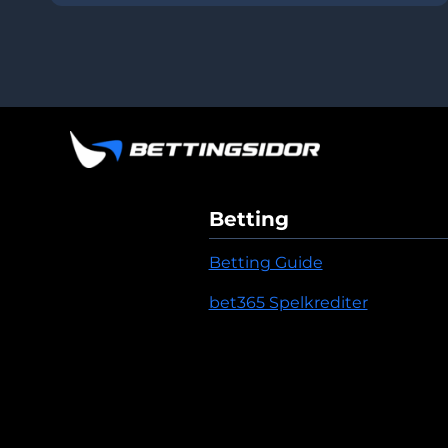
Betting
Betting Guide
bet365 Spelkrediter