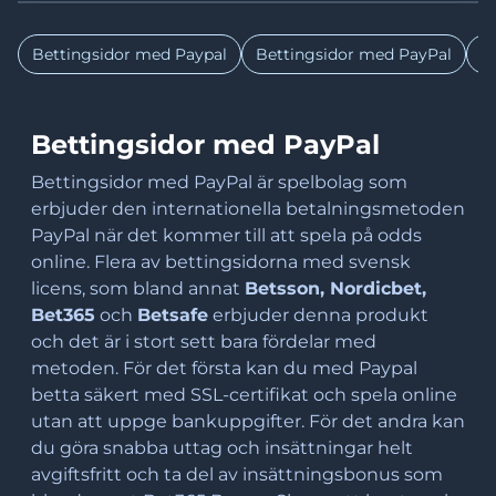
Bettingsidor med Paypal
Bettingsidor med PayPal
I
Bettingsidor med PayPal
Bettingsidor med PayPal är spelbolag som
erbjuder den internationella betalningsmetoden
PayPal när det kommer till att spela på odds
online. Flera av bettingsidorna med svensk
licens, som bland annat
Betsson, Nordicbet,
Bet365
och
Betsafe
erbjuder denna produkt
och det är i stort sett bara fördelar med
metoden. För det första kan du med Paypal
betta säkert med SSL-certifikat och spela online
utan att uppge bankuppgifter. För det andra kan
du göra snabba uttag och insättningar helt
avgiftsfritt och ta del av insättningsbonus som