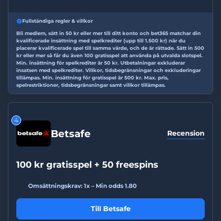
Fullständiga regler & villkor
Bli medlem, sätt in 50 kr eller mer till ditt konto och bet365 matchar din
kvalificerade insättning med spelkrediter (upp till 1.500 kr) när du
placerar kvalificerade spel till samma värde, och de är rättade. Sätt in 500
kr eller mer så får du även 100 gratisspel att använda på utvalda slotspel.
Min. insättning för spelkrediter är 50 kr. Utbetalningar exkluderar
insatsen med spelkrediter. Villkor, tidsbegränsningar och exkluderingar
tillämpas. Min. insättning för gratisspel är 500 kr. Max. pris,
spelrestriktioner, tidsbegränsningar samt villkor tillämpas.
4
Betsafe
Recension
100 kr gratisspel + 50 freespins
Omsättningskrav: 1x – Min odds 1.80
Till
Betsafe