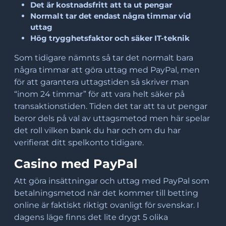
Det är kostnadsfritt att ta ut pengar
Normalt tar det endast några timmar vid
uttag
Hög trygghetsfaktor och säker IT-teknik
Som tidigare nämnts så tar det normalt bara
några timmar att göra uttag med PayPal, men
för att garantera uttagstiden så skriver man
“inom 24 timmar” för att vara helt säker på
transaktionstiden. Tiden det tar att ta ut pengar
beror dels på val av uttagsmetod men här spelar
det roll vilken bank du har och om du har
verifierat ditt spelkonto tidigare.
Casino med PayPal
Att göra insättningar och uttag med PayPal som
betalningsmetod när det kommer till betting
online är faktiskt riktigt ovanligt för svenskar. I
dagens läge finns det lite drygt 5 olika