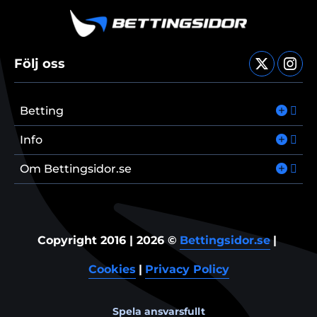
Följ oss
Betting
Info
Om Bettingsidor.se
Bettingsidor.se
Copyright 2016 | 2026 ©
|
Cookies
Privacy Policy
|
Spela ansvarsfullt