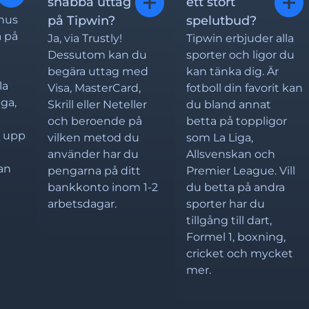
snabba uttag
ett stort
onus
på Tipwin?
spelutbud?
a på
Ja, via Trustly!
Tipwin erbjuder alla
Dessutom kan du
sporter och ligor du
begära uttag med
kan tänka dig. Är
la
Visa, MasterCard,
fotboll din favorit kan
iga,
Skrill eller Neteller
du bland annat
och beroende på
betta på toppligor
s
upp
vilken metod du
som La Liga,
använder har du
Allsvenskan och
kan
pengarna på ditt
Premier League. Vill
bankkonto inom 1-2
du betta på andra
arbetsdagar.
sporter har du
tillgång till dart,
Formel 1, boxning,
cricket och mycket
mer.