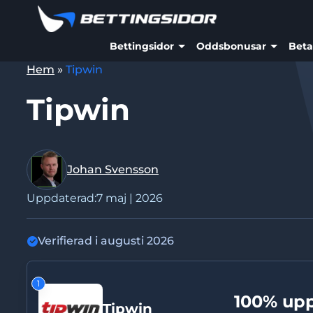
Bettingsidor
Oddsbonusar
Beta
Hem
»
Tipwin
Tipwin
Johan Svensson
Uppdaterad:
7 maj | 2026
Verifierad i augusti 2026
1
100% upp 
Tipwin