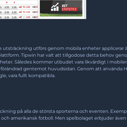
e utsträckning utförs genom mobila enheter applicerar äv
attform. Tipwin har valt att tillgodose detta behov geno
eter. Således kommer utbudet vara likvärdigt i mobilen li
t är förändrad gentemot huvudsidan. Genom att använda
e, vara fullt kompatibla.
ckning på alla de största sporterna och eventen. Exempe
, och amerikansk fotboll. Men spelbolaget erbjuder även 