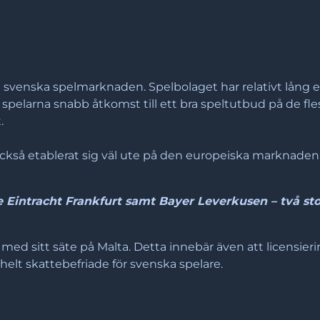
 svenska spelmarknaden. Spelbolaget har relativt lång er
spelarna snabb åtkomst till ett bra speltutbud på de fle
.
ckså etablerat sig väl ute på den europeiska marknaden, d
 Eintracht Frankfurt samt Bayer Leverkusen – två stora
med sitt säte på Malta. Detta innebär även att licensieri
helt skattebefriade för svenska spelare.