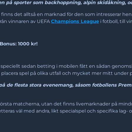
n på sporter som backhoppning, alpin skidåkning, oc
ör finns det alltså en marknad för den som intresserar h
tifrån vinnaren av UEFA
Champions League
i fotboll, til
Bonus: 1000 kr!
n, speciellt sedan betting i mobilen fått en sådan genom
h placera spel på olika utfall och mycket mer mitt under
r på de flesta stora evenemang, såsom fotbollens Pre
största matcherna, utan det finns livemarknader på mindr
as väl med andra, likt specialspel och specifika lag- 