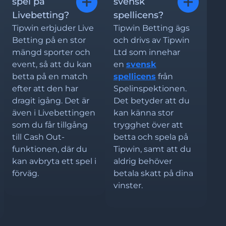
spel på
svensk
Livebetting?
spellicens?
Tipwin erbjuder Live
Tipwin Betting ägs
Betting på en stor
och drivs av Tipwin
mängd sporter och
Ltd som innehar
event, så att du kan
en
svensk
betta på en match
spellicens
från
efter att den har
Spelinspektionen.
dragit igång. Det är
Det betyder att du
även i Livebettingen
kan känna stor
som du får tillgång
trygghet över att
till Cash Out-
betta och spela på
funktionen, där du
Tipwin, samt att du
kan avbryta ett spel i
aldrig behöver
förväg.
betala skatt på dina
vinster.