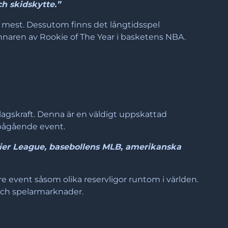
h skidskytte.”
en mest. Dessutom finns det långtidsspel
l vinnaren av Rookie of The Year i basketens NBA.
slagskraft. Denna är en väldigt uppskattad
 pågående event.
mier League, basebollens MLB, amerikanska
e event såsom olika reservligor runtom i världen.
och spelarmarknader.