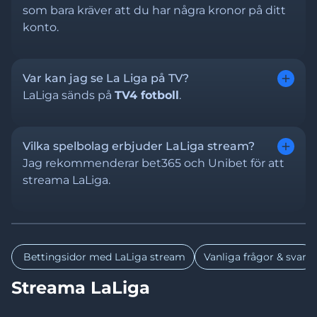
som bara kräver att du har några kronor på ditt
konto.
Var kan jag se La Liga på TV?
LaLiga sänds på
TV4 fotboll
.
Vilka spelbolag erbjuder LaLiga stream?
Jag rekommenderar bet365 och Unibet för att
streama LaLiga.
Bettingsidor med LaLiga stream
Vanliga frågor & svar
Streama LaLiga