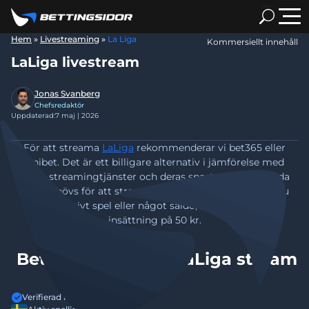
Hem
»
Livestreaming
»
La Liga
Kommersiellt innehåll
LaLiga livestream
Jonas Svanberg
Chefsredaktör
Uppdaterad:
7 maj | 2026
För att streama
LaLiga
rekommenderar vi bet365 eller
Unibet. Det är ett billigare alternativ i jämförelse med
andra streamingtjänster och deras sportpaket. Det enda
som behövs för att streama LaLiga hos bet365 är att du
har ett aktivt spel eller något saldo, annars gör du en
insättning på 50 kr.
Bettingsidor med LaLiga stream
Verifierad i augusti 2026