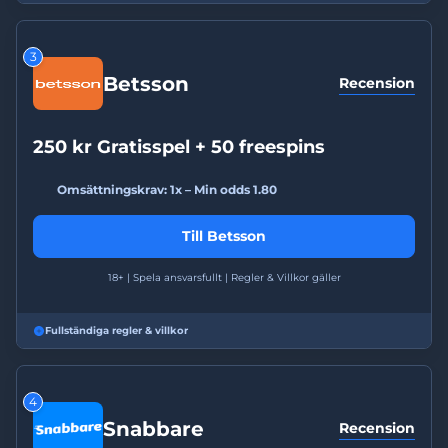
3
Betsson
Recension
250 kr Gratisspel + 50 freespins
Omsättningskrav: 1x – Min odds 1.80
Till
Betsson
18+ | Spela ansvarsfullt | Regler & Villkor gäller
Fullständiga regler & villkor
4
Snabbare
Recension