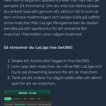
valfri summa på sitt spelkonto eller har haft det de
senaste 24 timmarna. Om du inte har detta så kan
du enkelt lösa det genom att sätta in 50 kr som är
den minsta insättningen och sedan kolla på valfritt
antal matcher från LaLiga. Pengarna kan du sedan
behålla på ditt spelkonto för att streama fler
matcher i framtiden utan någon kostnad.
Så streamar du LaLiga hos bet365:
Skapa ett konto eller logga in hos bet365.
Leta upp den matchen du vill se från LaLiga och
tryck på streaming ikonen för att se matchen.
Tänk på att måste ha något saldo eller ett aktivt
spel för att se matchen.