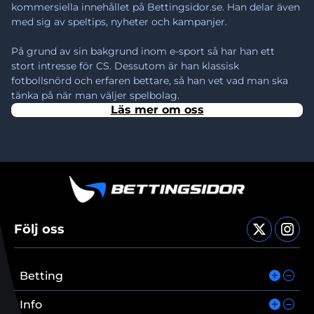
kommersiella innehållet på Bettingsidor.se. Han delar även 
med sig av speltips, nyheter och kampanjer.

På grund av sin bakgrund inom e-sport så har han ett 
stort intresse för CS. Dessutom är han klassisk 
fotbollsnörd och erfaren bettare, så han vet vad man ska 
tänka på när man väljer spelbolag.
Läs mer om oss
Följ oss
Betting
Info