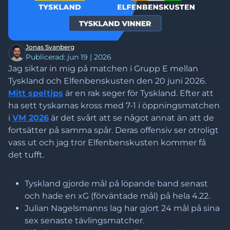
Jonas Svanberg
Publicerad: jun 19 | 2026
Jag siktar in mig på matchen i Grupp E mellan
Tyskland och Elfenbenskusten den 20 juni 2026.
Mitt speltips
är en rak seger för Tyskland. Efter att
ha sett tyskarnas kross med 7-1 i öppningsmatchen
i
VM 2026
är det svårt att se något annat än att de
fortsätter på samma spår. Deras offensiv ser otroligt
vass ut och jag tror Elfenbenskusten kommer få
det tufft.
Tyskland gjorde mål på löpande band senast
och hade en xG (förväntade mål) på hela 4.22.
Julian Nagelsmanns lag har gjort 24 mål på sina
sex senaste tävlingsmatcher.