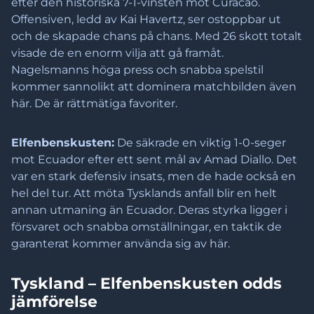
efter den historiska 7-1-vinsten mot Curacao.
Offensiven, ledd av Kai Havertz, ser ostoppbar ut
och de skapade chans på chans. Med 26 skott totalt
visade de en enorm vilja att gå framåt.
Nagelsmanns höga press och snabba spelstil
kommer sannolikt att dominera matchbilden även
här. De är rättmätiga favoriter.
Elfenbenskusten:
De säkrade en viktig 1-0-seger
mot Ecuador efter ett sent mål av Amad Diallo. Det
var en stark defensiv insats, men de hade också en
hel del tur. Att möta Tysklands anfall blir en helt
annan utmaning än Ecuador. Deras styrka ligger i
försvaret och snabba omställningar, en taktik de
garanterat kommer använda sig av här.
Tyskland
–
Elfenbenskusten
odds
jämförelse