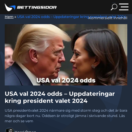
Hem
»
USA val 2024 odds – Uppdateringar kring president valet 2024
Kommersiellt innehåll
USA val 2024 odds – Uppdateringar
kring president valet 2024
USA presidentvalet 2024 närmare sig med storm steg och det är bara
några dagar bort nu. Oddsen är otroligt jämna i skrivande stund. Läs
mer och se vem