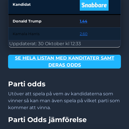
Kandidat
Donald Trump
1.44
Kamala Harris
2.60
Uppdaterat: 30 Oktober kl 12:33
SE HELA LISTAN MED KANDITATER SAMT
DERAS ODDS
Parti odds
Utöver att spela på vem av kandidaterna som
vinner så kan man även spela på vilket parti som
kommer att vinna.
Parti Odds jämförelse