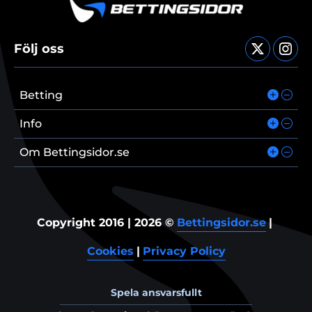
Följ oss
Betting
Info
Om Bettingsidor.se
Bettingsidor.se
Copyright 2016 | 2026 ©
|
Cookies
Privacy Policy
|
Spela ansvarsfullt