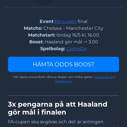
Event
:
FA-cupen
final
Matchs:
Chelsea – Manchester City
Matchstart:
lördag 16/5 kl. 16.00
Boost
: Haaland gör mål -> 3.00
Spelbolag:
ComeOn
HÄMTA ODDS BOOST
+18 | Spela ansvarsfullt | Bonus-Regler och Villkor gäller |
stodlinjen.se
|
spelpaus.se
3x pengarna på att Haaland
gör mål i finalen
FA-cupen ska avgöras och det är antingen