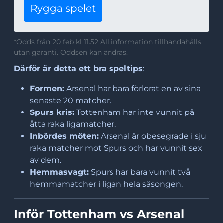
Rygga spelet
*Odds från 20 feb kl 11.52 All information tillhandahålls
utan garanti. Oddsen kan ändras.
Därför är detta ett bra speltips
:
Formen:
Arsenal har bara förlorat en av sina
senaste 20 matcher.
Spurs kris:
Tottenham har inte vunnit på
åtta raka ligamatcher.
Inbördes möten:
Arsenal är obesegrade i sju
raka matcher mot Spurs och har vunnit sex
av dem.
Hemmasvagt:
Spurs har bara vunnit två
hemmamatcher i ligan hela säsongen.
Inför Tottenham vs Arsenal