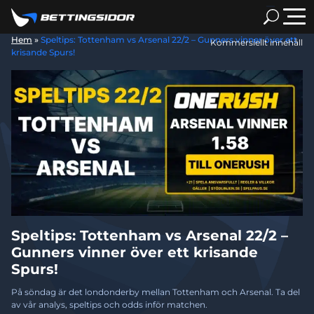
Hem
»
Speltips: Tottenham vs Arsenal 22/2 – Gunners vinner över ett
Kommersiellt innehåll
krisande Spurs!
Speltips: Tottenham vs Arsenal 22/2 –
Gunners vinner över ett krisande
Spurs!
På söndag är det londonderby mellan Tottenham och Arsenal. Ta del
av vår analys, speltips och odds inför matchen.