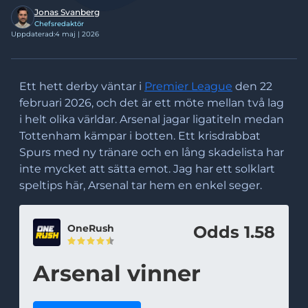
Jonas Svanberg
Chefsredaktör
Uppdaterad:
4 maj | 2026
Ett hett derby väntar i
Premier League
den 22
februari 2026, och det är ett möte mellan två lag
i helt olika världar. Arsenal jagar ligatiteln medan
Tottenham kämpar i botten. Ett krisdrabbat
Spurs med ny tränare och en lång skadelista har
inte mycket att sätta emot. Jag har ett solklart
speltips här, Arsenal tar hem en enkel seger.
OneRush
Odds 1.58
Arsenal vinner