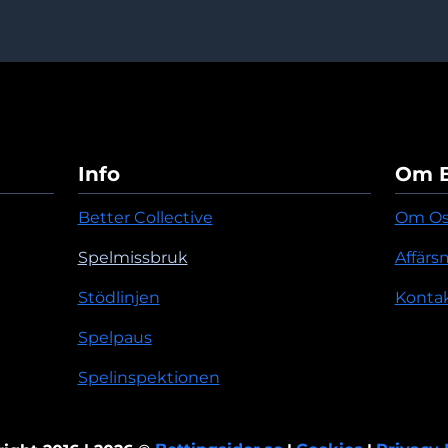
Info
Om B
Better Collective
Om Os
Spelmissbruk
Affärs
Stödlinjen
Kontak
Spelpaus
Spelinspektionen