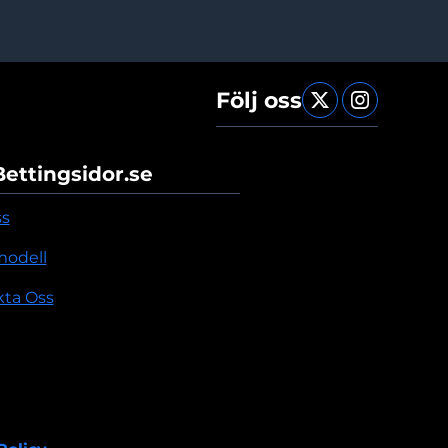
Följ oss
ettingsidor.se
s
modell
ta Oss