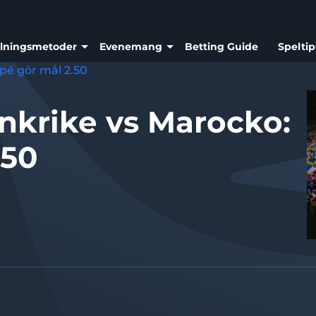
lningsmetoder
Evenemang
Betting Guide
Speltip
pé gör mål 2.50
ankrike vs Marocko:
.50
Event
:
VM 2026 – Kvartsfinal
Matchs:
Frankrike – Marocko
Matchstart:
Torsdag 9 jul, kl. 22.00