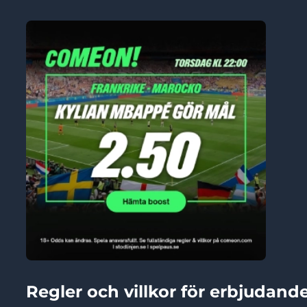
Regler och villkor för erbjudande