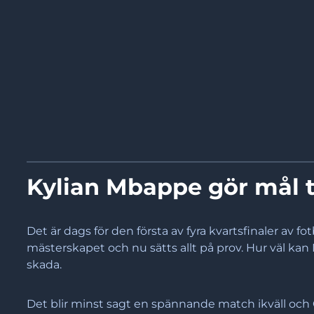
Kylian Mbappe gör mål t
Det är dags för den första av fyra kvartsfinaler av
mästerskapet och nu sätts allt på prov. Hur väl ka
skada.
Det blir minst sagt en spännande match ikväll oc