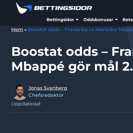
Bettingsidor
Oddsbonusar
Beta
Hem
»
Boostat odds – Frankrike vs Marocko: Mbap
Boostat odds – Fr
Mbappé gör mål 2
Jonas Svanberg
Chefsredaktör
Uppdaterad: