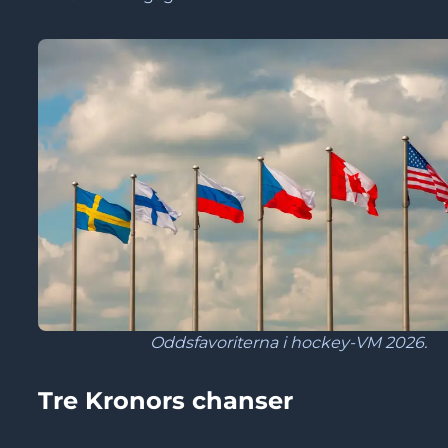
Oddsfavoriterna i hockey-VM 2026.
Tre Kronors chanser