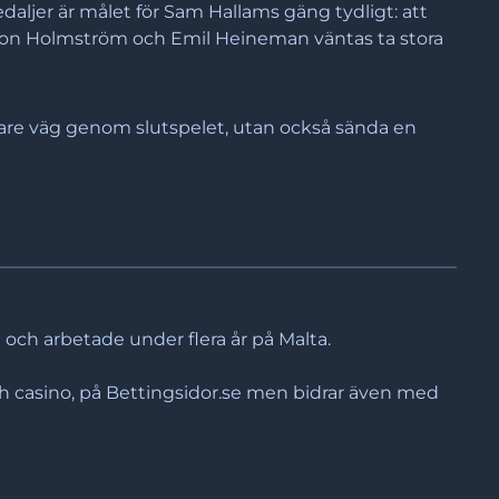
daljer är målet för Sam Hallams gäng tydligt: att
mon Holmström och Emil Heineman väntas ta stora
klare väg genom slutspelet, utan också sända en
och arbetade under flera år på Malta.

h casino, på Bettingsidor.se men bidrar även med 