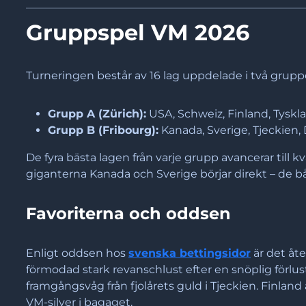
Gruppspel VM 2026
Turneringen består av 16 lag uppdelade i två grupp
Grupp A (Zürich):
USA, Schweiz, Finland, Tyskla
Grupp B (Fribourg):
Kanada, Sverige, Tjeckien, 
De fyra bästa lagen från varje grupp avancerar till 
giganterna Kanada och Sverige börjar direkt – de 
Favoriterna och oddsen
Enligt oddsen hos
svenska bettingsidor
är det åte
förmodad stark revanschlust efter en snöplig förlus
framgångsvåg från fjolårets guld i Tjeckien. Finla
VM-silver i bagaget.