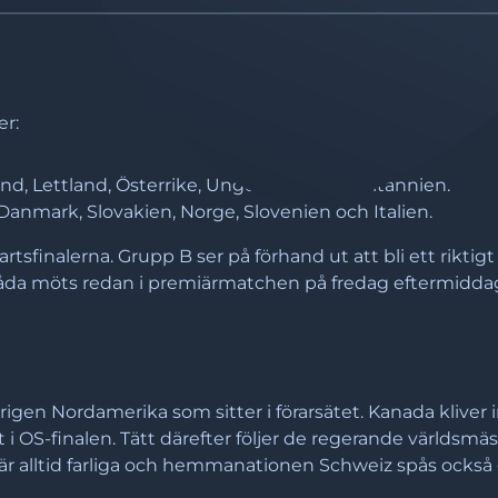
er:
nd, Lettland, Österrike, Ungern och Storbritannien.
Danmark, Slovakien, Norge, Slovenien och Italien.
kvartsfinalerna. Grupp B ser på förhand ut att bli ett ri
båda möts redan i premiärmatchen på fredag eftermidda
rigen Nordamerika som sitter i förarsätet. Kanada kliver
t i OS-finalen. Tätt därefter följer de regerande världsm
nd är alltid farliga och hemmanationen Schweiz spås ocks