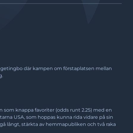
ktigt getingbo där kampen om förstaplatsen mellan
g.
 in som knappa favoriter (odds runt 2.25) med en
ästarna USA, som hoppas kunna rida vidare på sin
å gå långt, stärkta av hemmapubliken och två raka