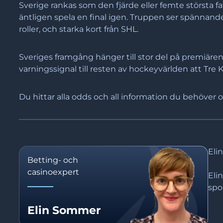
Sverige rankas som den fjärde eller femte största f
äntligen spela en final igen. Truppen ser spänna
roller, och starka kort från SHL.
Sveriges framgång hänger till stor del på premiäre
varningssignal till resten av hockeyvärlden att Tre 
Du hittar alla odds och all information du behöver
Eli
Betting- och
casinoexpert
Eli
spo
Elin Sommer