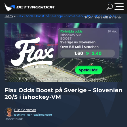
Hem
»
Flax Odds Boost på Sverige – Slovenien 20/5 i ishockey-VM
Kommersiellt innehåll
Flax Odds Boost på Sverige – Slovenien
20/5 i ishockey-VM
Elin Sommer
Betting- och casinoexpert
Uppdaterad: