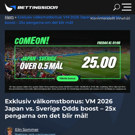
Hem
»
Exklusiv välkomstbonus: VM 2026 Japan vs. Sverige Odds
Kommersiellt innehåll
boost – 25x pengarna om det blir mål!
Exklusiv välkomstbonus: VM 2026
Japan vs. Sverige Odds boost – 25x
pengarna om det blir mål!
Elin Sommer
Betting- och casinoexpert