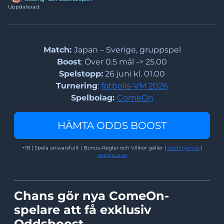
Uppdaterad:
Match:
Japan – Sverige, gruppspel
Boost
: Över 0.5 mål -> 25.00
Spelstopp:
26 juni kl. 01.00
Turnering
:
fotbolls-VM 2026
Spelbolag:
ComeOn
HÄMTA ODDS BOOST
+18 | Spela ansvarsfullt | Bonus-Regler och Villkor gäller |
stodlinjen.se
|
spelpaus.se
Chans gör nya ComeOn-
spelare att få exklusiv
Oddsboost