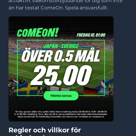
attraktivt välkomsterbjudande för dig som inte
än har testat ComeOn. Spela ansvarsfullt.
Regler och villkor för