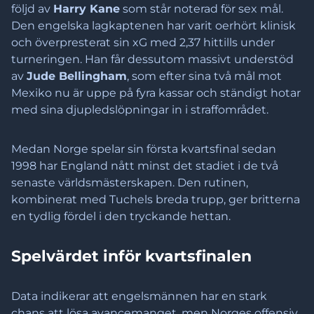
följd av
Harry Kane
som står noterad för sex mål.
Den engelska lagkaptenen har varit oerhört klinisk
och överpresterat sin xG med 2,37 hittills under
turneringen. Han får dessutom massivt understöd
av
Jude Bellingham
, som efter sina två mål mot
Mexiko nu är uppe på fyra kassar och ständigt hotar
med sina djupledslöpningar in i straffområdet.
Medan Norge spelar sin första kvartsfinal sedan
1998 har England nått minst det stadiet i de två
senaste världsmästerskapen. Den rutinen,
kombinerat med Tuchels breda trupp, ger britterna
en tydlig fördel i den tryckande hettan.
Spelvärdet inför kvartsfinalen
Data indikerar att engelsmännen har en stark
chans att lösa avancemanget, men Norges offensiv