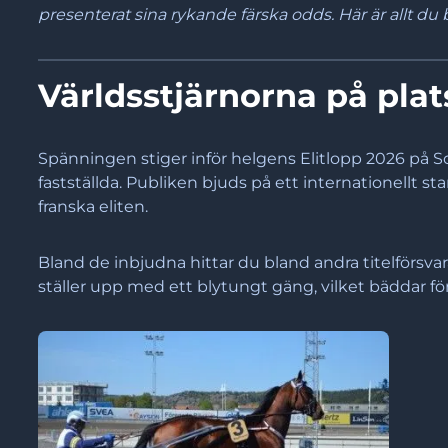
presenterat sina rykande färska odds. Här är allt d
Världsstjärnorna på plat
Spänningen stiger inför helgens Elitlopp 2026 på Solv
fastställda. Publiken bjuds på ett internationellt
franska eliten.
Bland de inbjudna hittar du bland andra titelförsv
ställer upp med ett blytungt gäng, vilket bäddar f