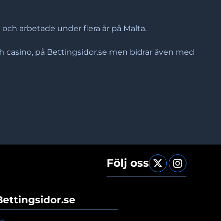
och arbetade under flera år på Malta.

h casino, på Bettingsidor.se men bidrar även med 
Följ oss
ettingsidor.se