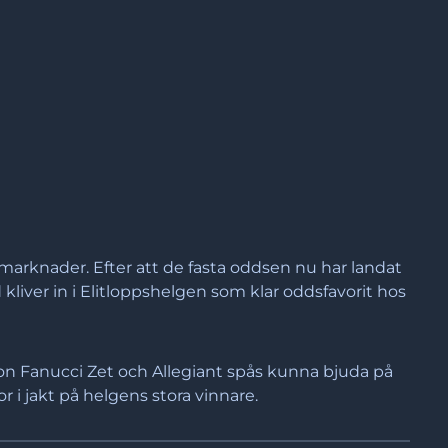
marknader. Efter att de fasta oddsen nu har landat
liver in i Elitloppshelgen som klar oddsfavorit hos
n Fanucci Zet och Allegiant spås kunna bjuda på
r i jakt på helgens stora vinnare.