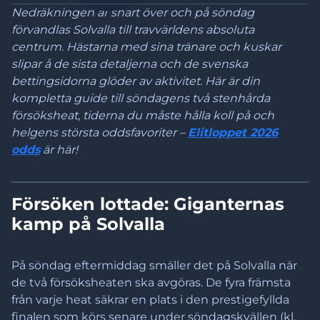
Nedräkningen är snart över och på söndag
förvandlas Solvalla till travvärldens absoluta
centrum. Hästarna med sina tränare och kuskar
slipar å de sista detaljerna och de svenska
bettingsidorna glöder av aktivitet. Här är din
kompletta guide till söndagens två stenhårda
försöksheat, tiderna du måste hålla koll på och
helgens största oddsfavoriter –
Elitloppet 2026
odds
är här!
Försöken lottade: Giganternas
kamp på Solvalla
På söndag eftermiddag smäller det på Solvalla när
de två försöksheaten ska avgöras. De fyra främsta
från varje heat säkrar en plats i den prestigefyllda
finalen som körs senare under söndagskvällen (kl.