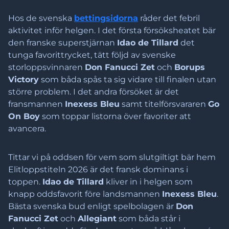
Hos de svenska
bettingsidorna
råder det febril
aktivitet inför helgen. I det första försöksheatet bär
den franske superstjärnan
Idao de Tillard
det
tunga favorittrycket, tätt följd av svenske
storloppsvinnaren
Don Fanucci Zet
och
Borups
Victory
som båda spås ta sig vidare till finalen utan
större problem. I det andra försöket är det
fransmannen
Inexess Bleu
samt titelförsvararen
Go
On Boy
som toppar listorna över favoriter att
avancera.
Tittar vi på oddsen för vem som slutgiltigt bär hem
Elitloppstiteln 2026 är det fransk dominans i
toppen.
Idao de Tillard
kliver in i helgen som
knapp oddsfavorit före landsmannen
Inexess Bleu
.
Bästa svenska bud enligt spelbolagen är
Don
Fanucci Zet
och
Allegiant
som båda står i