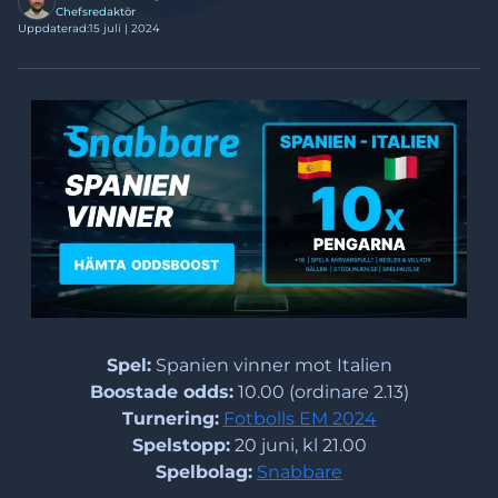
Chefsredaktör
Uppdaterad:
15 juli | 2024
Spel:
Spanien vinner mot Italien
Boostade odds:
10.00 (ordinare 2.13)
Turnering:
Fotbolls EM 2024
Spelstopp:
20 juni, kl 21.00
Spelbolag:
Snabbare