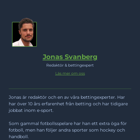
Jonas Svanberg
Redaktör & bettingexpert
Läs mer om oss
Jonas är redaktör och en av våra bettingexperter. Har
har över 10 års erfarenhet från betting och har tidigare
jobbat inom e-sport.
Som gammal fotbollsspelare har han ett extra öga för
fotboll, men han följer andra sporter som hockey och
handboll.