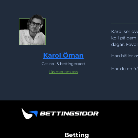
Karol ser öv
koll på dem 
dagar. Favor
Karol Öman
Han håller o
Casino- & bettingexpert
Har du en fr
Läs mer om oss
Betting