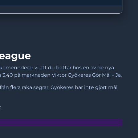
League
komennderar vi att du bettar hos en av de nya
ds 3.40 på marknaden Viktor Gyökeres Gör Mål – Ja.
ån flera raka segrar. Gyökeres har inte gjort mål
.