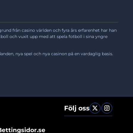
rund från casino världen och fyra års erfarenhet har han
oll och vuxit upp med att spela fotboll i sina yngre
nden, nya spel och nya casinon på en vardaglig basis.
Följ oss
ettingsidor.se