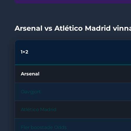
Arsenal vs Atlético Madrid vin
1×2
Arsenal
Oavgjort
Atlético Madrid
Fler boostade Odds