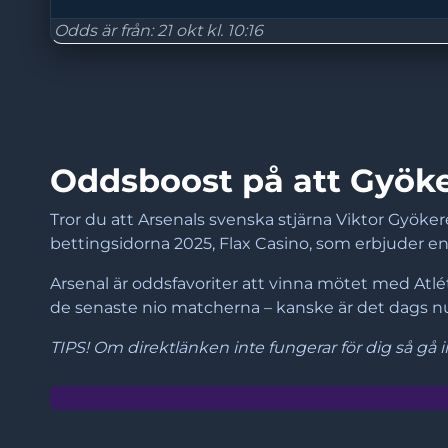
Odds är från: 21 okt kl. 10:16
Oddsboost på att Gyök
Tror du att Arsenals svenska stjärna Viktor Gyök
bettingsidorna 2025, Flax Casino, som erbjuder en 
Arsenal är oddsfavoriter att vinna mötet med Atlét
de senaste nio matcherna – kanske är det dags n
TIPS! Om direktlänken inte fungerar för dig så gå