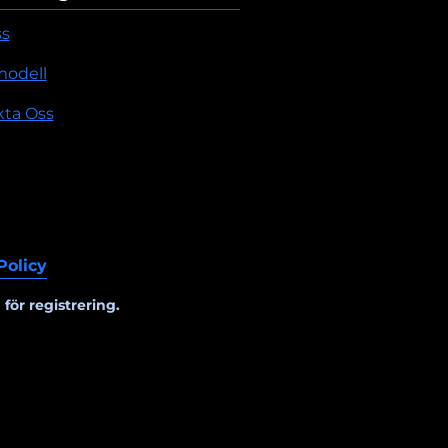
s
modell
ta Oss
Policy
för registrering.