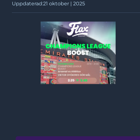
Uppdaterad:
21 oktober | 2025