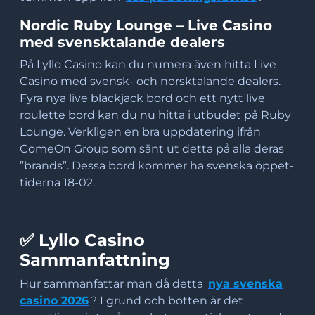
Nordic Ruby Lounge – Live Casino
med svensktalande dealers
På Lyllo Casino kan du numera även hitta Live
Casino med svensk- och norsktalande dealers.
Fyra nya live blackjack bord och ett nytt live
roulette bord kan du nu hitta i utbudet på Ruby
Lounge. Verkligen en bra uppdatering ifrån
ComeOn Group som sänt ut detta på alla deras
”brands”. Dessa bord kommer ha svenska öppet-
tiderna 18-02.
✅ Lyllo Casino
Sammanfattning
Hur sammanfattar man då detta
nya svenska
casino 2026
? I grund och botten är det