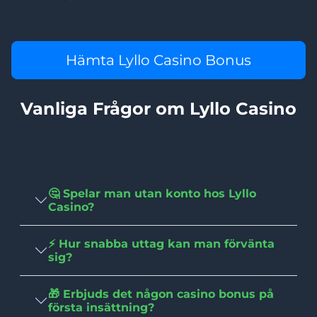
Hämta Lyllo Casino Bonus
Vanliga Frågor om Lyllo Casino
🤔 Spelar man utan konto hos Lyllo
Casino?
⚡️ Hur snabba uttag kan man förvänta
sig?
🎁 Erbjuds det någon casino bonus på
första insättning?