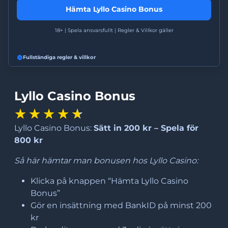
Hämta
Lyllo Casino
Bonus
18+ | Spela ansvarsfullt | Regler & Villkor gäller
Fullständiga regler & villkor
Lyllo Casino Bonus
★
★
★
★
★
Lyllo Casino Bonus:
Sätt in 200 kr – Spela för
800 kr
Så här hämtar man bonusen hos Lyllo Casino:
Klicka på knappen “Hämta Lyllo Casino
Bonus”
Gör en insättning med BankID på minst 200
kr