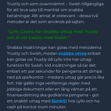
Trustly och som ovavnnämnt – Swish tillgängliga
för att leva upp till mantrat om snabba
betalningar. Allt annat är orelevant – dessa två
metoder är det som används på sajten.
“Lyllo Casino har Snabba Uttag med Trustly
och är ett Casino med Swish.”
Snabba insättningar kan göras med metoderna
Trustly och Swish, medan
snabba uttag
enbart
kan göras via Trustly då Lyllo inte har uttag-
funktion för Swish. Vid insättningar så tar det
enbart ett par sekunder för pengarna att dimpa
ned på spelkontot – medans uttag går precis lika
fort. Här gäller inga verifierings regler med
jobbiga dokument eller en lång väntan på att
finansavdelning ska godkänna pengarna – gör
ett snabbt uttag med
BankID
hos Lyllo och ha
cash på kontot inom minuter.