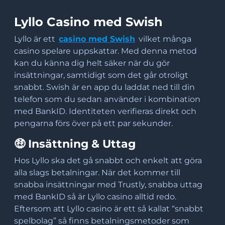
Lyllo Casino med Swish
Lyllo är ett
casino med Swish
vilket många
casino spelare uppskattar. Med denna metod
kan du känna dig helt säker när du gör
insättningar, samtidigt som det går otroligt
snabbt. Swish är en app du laddat ned till din
telefon som du sedan använder i kombination
med BankID. Identiteten verifieras direkt och
pengarna förs över på ett par sekunder.
🤑 Insättning & Uttag
Hos Lyllo ska det gå snabbt och enkelt att göra
alla slags betalningar. När det kommer till
snabba insättningar med Trustly, snabba uttag
med BankID så är Lyllo casino alltid redo.
Eftersom att Lyllo casino är ett så kallat “snabbt
spelbolag” så finns betalningsmetoder som