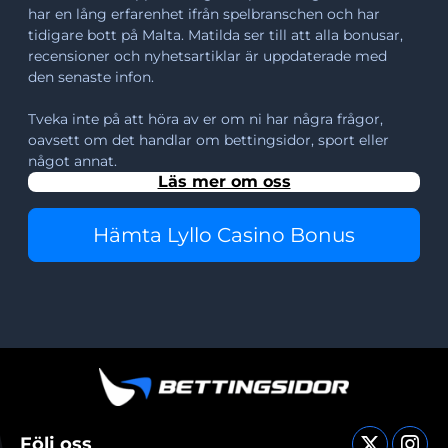
har en lång erfarenhet ifrån spelbranschen och har 
tidigare bott på Malta. Matilda ser till att alla bonusar, 
recensioner och nyhetsartiklar är uppdaterade med 
den senaste infon.

Tveka inte på att höra av er om ni har några frågor, 
oavsett om det handlar om bettingsidor, sport eller 
något annat.
Läs mer om oss
Hämta Lyllo Casino Bonus
Följ oss