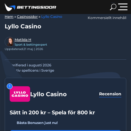
Hem
»
Casinosidor
»
Lyllo Casino
Kommersiellt innehåll
Lyllo Casino
Matilda H
Sport & bettingexpert
Uppdaterad:
21 maj | 2026
Verifierad i augusti 2026
Aktiv spellicens i Sverige
1
Lyllo Casino
Recension
Sätt in 200 kr – Spela för 800 kr
Bästa Bonusen just nu!