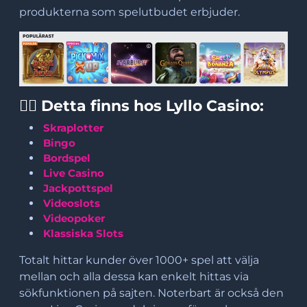
produkterna som spelutbudet erbjuder.
👉🏼 Detta finns hos Lyllo Casino:
Skraplotter
Bingo
Bordspel
Live Casino
Jackpottspel
Videoslots
Videopoker
Klassiska Slots
Totalt hittar kunder över 1000+ spel att välja
mellan och alla dessa kan enkelt hittas via
sökfunktionen på sajten. Noterbart är också den