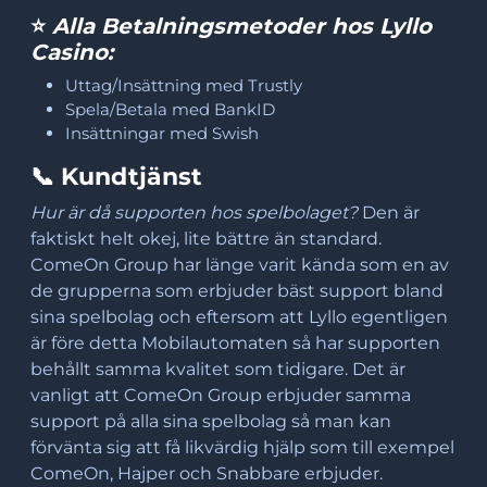
⭐️
Alla Betalningsmetoder hos Lyllo
Casino:
Uttag/Insättning med Trustly
Spela/Betala med BankID
Insättningar med Swish
📞 Kundtjänst
Hur är då supporten hos spelbolaget?
Den är
faktiskt helt okej, lite bättre än standard.
ComeOn Group har länge varit kända som en av
de grupperna som erbjuder bäst support bland
sina spelbolag och eftersom att Lyllo egentligen
är före detta Mobilautomaten så har supporten
behållt samma kvalitet som tidigare. Det är
vanligt att ComeOn Group erbjuder samma
support på alla sina spelbolag så man kan
förvänta sig att få likvärdig hjälp som till exempel
ComeOn, Hajper och Snabbare erbjuder.