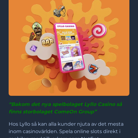
“Bakom det nya spelbolaget Lyllo Casino så
finns storbolaget ComeOn Group”
Hos Lyllo så kan alla kunder njuta av det mesta
inom casinovärlden. Spela online slots direkt i