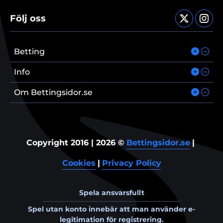
Följ oss
Betting
Info
Om Bettingsidor.se
Bettingsidor.se
Copyright 2016 | 2026 ©
|
Cookies
Privacy Policy
|
Spela ansvarsfullt
Spel utan konto innebär att man använder e-
legitimation för registrering.