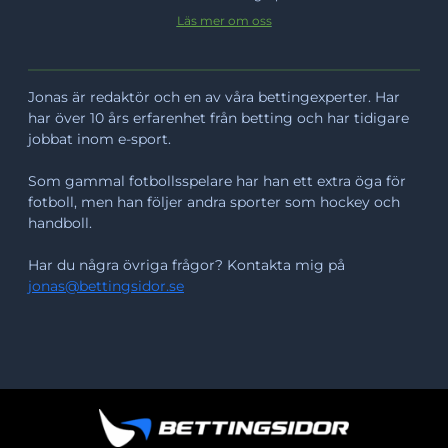
Läs mer om oss
Jonas är redaktör och en av våra bettingexperter. Har
har över 10 års erfarenhet från betting och har tidigare
jobbat inom e-sport.
Som gammal fotbollsspelare har han ett extra öga för
fotboll, men han följer andra sporter som hockey och
handboll.
Har du några övriga frågor? Kontakta mig på
jonas@bettingsidor.se