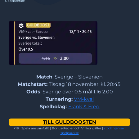
Uppdaterad:
Match
: Sverige – Slovenien
Matchstart:
Tisdag 18 november, kl. 20:45.
Odds
: Sverige över 0.5 mål
1.16
2.00
Turnering:
VM-kval
Spelbolag:
Frank & Fred
TILL GULDBOOSTEN
+18 | Spela ansvarsfullt | Bonus-Regler och Villkor gäller |
stodlinjen.se
|
spelpaus.se