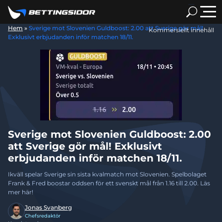
Hem
»
Sverige mot Slovenien Guldboost: 2.00 att Sverige gör mål!
Kommersiellt innehåll
Exklusivt erbjudanden inför matchen 18/11.
Sverige mot Slovenien Guldboost: 2.00
att Sverige gör mål! Exklusivt
erbjudanden inför matchen 18/11.
Ikväll spelar Sverige sin sista kvalmatch mot Slovenien. Spelbolaget
Frank & Fred boostar oddsen för ett svenskt mål från 1.16 till 2.00. Läs
mer här!
Jonas Svanberg
Chefsredaktör