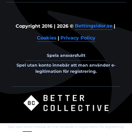
Bettingsidor.se
Copyright 2016 | 2026 ©
|
Cookies
Privacy Policy
|
Spela ansvarsfullt
Spel utan konto innebär att man använder e-
legitimation för registrering.
Spel utan konto innebär att man använder e-legitimation för registrering.