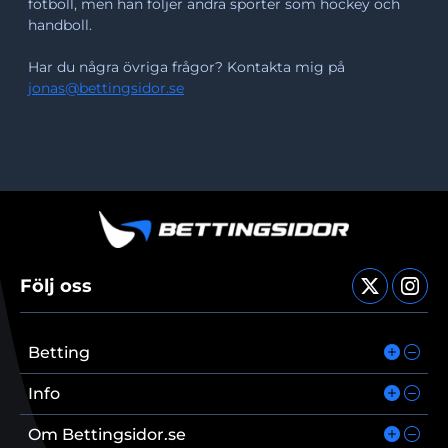
fotboll, men han följer andra sporter som hockey och
handboll.
Har du några övriga frågor? Kontakta mig på
jonas@bettingsidor.se
Följ oss
Betting
Info
Om Bettingsidor.se