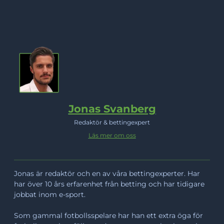
Jonas Svanberg
Redaktör & bettingexpert
Läs mer om oss
Jonas är redaktör och en av våra bettingexperter. Har
har över 10 års erfarenhet från betting och har tidigare
jobbat inom e-sport.
Som gammal fotbollsspelare har han ett extra öga för