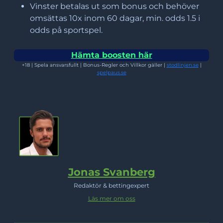
Vinster betalas ut som bonus och behöver
omsättas 10x inom 60 dagar, min. odds 1.5 i
odds på sportspel.
Hämta boosten här
+18 | Spela ansvarsfullt | Bonus-Regler och Villkor gäller |
stodlinjen.se
|
spelpaus.se
Jonas Svanberg
Redaktör & bettingexpert
Läs mer om oss