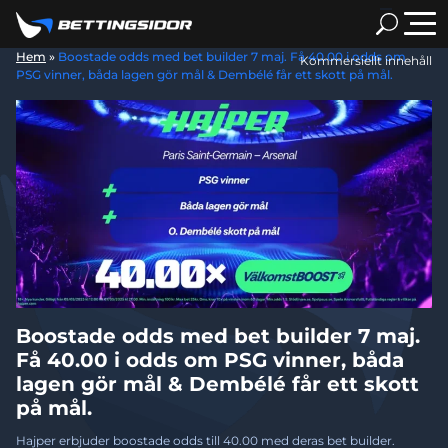
Hem
»
Boostade odds med bet builder 7 maj. Få 40.00 i odds om
Kommersiellt innehåll
PSG vinner, båda lagen gör mål & Dembélé får ett skott på mål.
Boostade odds med bet builder 7 maj.
Få 40.00 i odds om PSG vinner, båda
lagen gör mål & Dembélé får ett skott
på mål.
Hajper erbjuder boostade odds till 40.00 med deras bet builder.