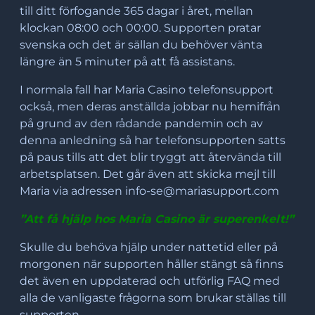
till ditt förfogande 365 dagar i året, mellan
klockan 08:00 och 00:00. Supporten pratar
svenska och det är sällan du behöver vänta
längre än 5 minuter på att få assistans.
I normala fall har Maria Casino telefonsupport
också, men deras anställda jobbar nu hemifrån
på grund av den rådande pandemin och av
denna anledning så har telefonsupporten satts
på paus tills att det blir tryggt att återvända till
arbetsplatsen. Det går även att skicka mejl till
Maria via adressen info-se@mariasupport.com
”Att få hjälp hos Maria Casino är superenkelt!”
Skulle du behöva hjälp under nattetid eller på
morgonen när supporten håller stängt så finns
det även en uppdaterad och utförlig FAQ med
alla de vanligaste frågorna som brukar ställas till
supporten.