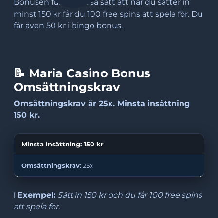
Bonusen funkar på så sätt att när du sätter in
minst 150 kr får du 100 free spins att spela för. Du
får även 50 kr i bingo bonus.
📝 Maria Casino Bonus
Omsättningskrav
Omsättningskrav är 25x. Minsta insättning
150 kr.
Minsta insättning
: 150 kr
Omsättningskrav
: 25x
ℹ
Exempel:
Sätt in 150 kr och du får 100 free spins
att spela för.