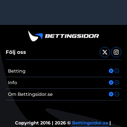
Följ oss
Betting
Info
Om Bettingsidor.se
Bettingsidor.se
Copyright 2016 | 2026 ©
|