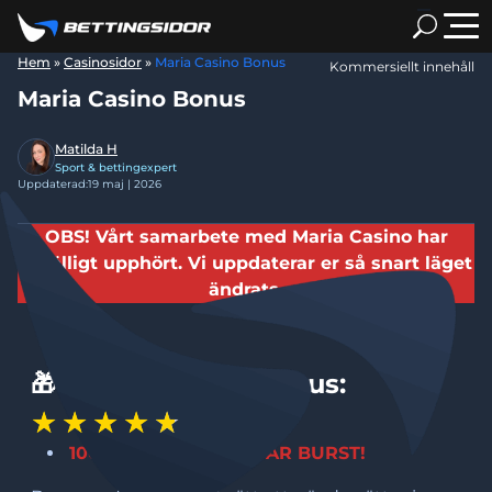
Hem
»
Casinosidor
»
Maria Casino Bonus
Kommersiellt innehåll
Maria Casino Bonus
Matilda H
Sport & bettingexpert
Uppdaterad:
19 maj | 2026
OBS! Vårt samarbete med Maria Casino har
tillfälligt upphört. Vi uppdaterar er så snart läget
ändrats.
🎁 Maria Casino Bonus:
★
★
★
★
★
100 FREESPINS PÅ STAR BURST!